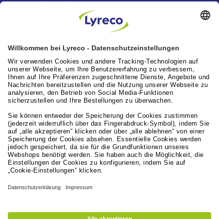
Lyreco News
Lyreco feiert 100 Jahre “A Great Working Day.
Delivered."
Artikel lesen
Lyreco News
Lyreco Partner Convention 2026: Zentraler
Branchentreff mit Zukunftskraft
Artikel lesen
Leistungen für die Arbeitswelt
Lyreco Deutschland
© 2024 - 2026 Lyreco Deutschland GmbH
Impressum
AGB
Datenschutzerklärung
Nutzungsbedingungen