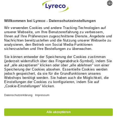
Lyreco feiert 100 Jahre “A Great Working Day.
Delivered."
Artikel lesen
Lyreco News
Lyreco Partner Convention 2026: Zentraler
Branchentreff mit Zukunftskraft
Artikel lesen
Leistungen für die Arbeitswelt
Lyreco Deutschland
© 2024 - 2026 Lyreco Deutschland GmbH
Impressum
AGB
Datenschutzerklärung
Nutzungsbedingungen
Erklärung zur digitalen Barrierefreiheit