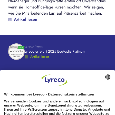
HR-Manager und Führungskräfte ernten oft Unverständnis,
wenn sie Homeoffice-Tage kürzen möchten. Wir zeigen,
wie Sie Mitarbeitenden Lust auf Präsenzarbeit machen.
Artikel lesen
Lyreco News
Lyreco erreicht 2025 EcoVadis Platinum
Artikel lesen
Lyreco News
Lyreco feiert 100 Jahre “A Great Working Day.
Delivered."
Artikel lesen
Lyreco News
Lyreco Partner Convention 2026: Zentraler
Branchentreff mit Zukunftskraft