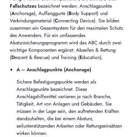
Fallschutzes
bezeichnet werden: Anschlagpunkte
(
A
nchorage), Auffanggurte (
B
ody Support) und
Verbindungsmaterial (
C
onnecting Device). Sie bilden
zusammen ein Gesamtsystem für den maximalen Schutz
des Anwenders. Für ein umfassendes
Absturzsicherungsprogramm wird das ABC durch zwei
wichtige Komponenten ergänzt: Abseilen & Rettung
(
D
escent & Rescue) und Training (
E
ducation).
A – Anschlagpunkte (Anchorage)
Sichere Befestigungspunkte werden als
Anschlagpunkte bezeichnet. Diese
Anschlagshilfsmittel variieren je nach Branche,
Tätigkeit, Art von Anlagen und Gebäuden. Sie
müssen in der Lage sein, den auftretenden Kräften
standzuhalten, die bei einem Absturz,
seilunterstützenden Arbeiten oder Rettungseinsätzen
wirken können.