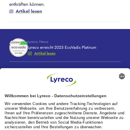
entkräften können.
Artikel lesen
Lyreco News
Lyreco erreicht 2025 EcoVadis Platinum
Artikel lesen
Lyreco News
Lyreco feiert 100 Jahre “A Great Working Day.
Delivered."
Artikel lesen
Lyreco News
Lyreco Partner Convention 2026: Zentraler
Branchentreff mit Zukunftskraft
Artikel lesen