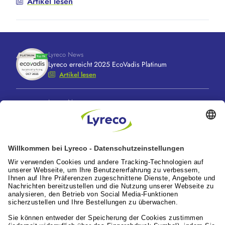
Artikel lesen
Lyreco News
Lyreco erreicht 2025 EcoVadis Platinum
Artikel lesen
Lyreco News
Lyreco feiert 100 Jahre “A Great Working Day.
Delivered."
Artikel lesen
Lyreco News
Lyreco Partner Convention 2026: Zentraler
Branchentreff mit Zukunftskraft
Artikel lesen
Leistungen für die Arbeitswelt