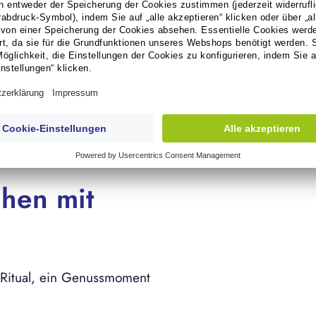
affee
lien
und
Vietnam.
Aus
des weltweit produzierten
ffee an, Vietnam ist
usta-Bohnen.
(3)
hen mit
n Ritual, ein Genussmoment