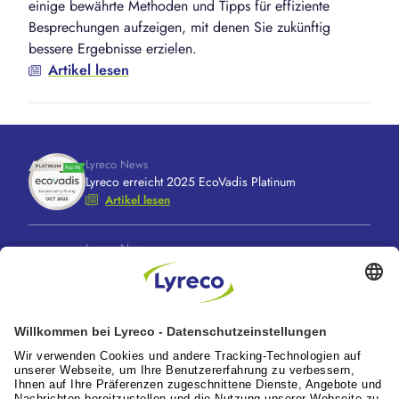
einige bewährte Methoden und Tipps für effiziente
Besprechungen aufzeigen, mit denen Sie zukünftig
bessere Ergebnisse erzielen.
Artikel lesen
Lyreco News
Lyreco erreicht 2025 EcoVadis Platinum
Artikel lesen
Lyreco News
Lyreco feiert 100 Jahre “A Great Working Day.
Delivered."
Artikel lesen
Lyreco News
Lyreco Partner Convention 2026: Zentraler
Branchentreff mit Zukunftskraft